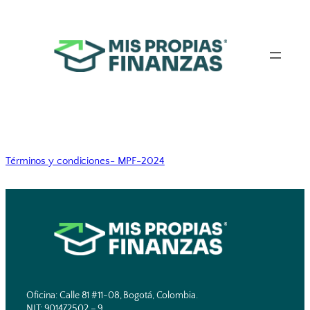
Términos y condiciones- MPF-2024
Oficina: Calle 81 #11-08, Bogotá, Colombia.
NIT: 901472502 – 9